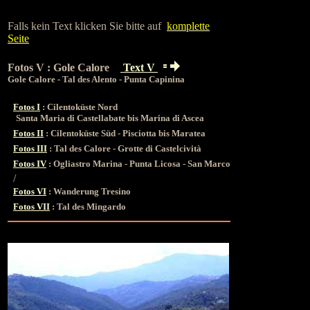
Falls kein Text klicken Sie bitte auf
komplette
Seite
Fotos V : Gole Calore
Text V
Gole Calore - Tal des Alento - Punta Capinina
Fotos I
: Cilentoküste Nord
Santa Maria di Castellabate bis Marina di Ascea
Fotos II
: Cilentoküste Süd - Pisciotta bis Maratea
Fotos III
: Tal des Calore - Grotte di Castelcività
Fotos IV
: Ogliastro Marina - Punta Licosa - San Marco
/
Fotos VI
: Wanderung Tresino
Fotos VII
: Tal des Mingardo