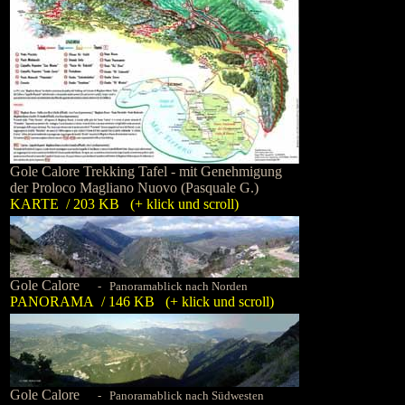
Gole Calore Trekking Tafel - mit Genehmigung
der Proloco Magliano Nuovo (Pasquale G.)
KARTE / 203 KB (+ klick und scroll)
Gole Calore
- Panoramablick nach Norden
PANORAMA / 146 KB (+ klick und scroll)
Gole Calore
- Panoramablick nach Südwesten