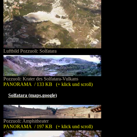
Luftbild Pozzuoli: Solfatara
Pozzuoli: Krater des Solfatara-Vulkans
PANORAMA / 133 KB (+ klick und scroll)
Solfatara (maps.google)
Pozzuoli: Amphitheater
PANORAMA / 197 KB (+ klick und scroll)